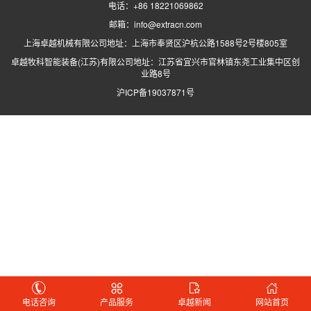
电话：+86 18221069862
邮箱：info@extracn.com
上海卓越机械有限公司地址：上海市奉贤区沪杭公路1588号2号楼805室
卓越牧科智能装备(江苏)有限公司地址：江苏省宜兴市官林镇东尧工业集中区创
业路8号
沪ICP备19037871号
电话咨询
产品服务
卓越新闻
网站首页